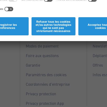
Informations
Servi
Magasins
Points 
Modes de paiement
Newslet
Foire aux questions
Dépliant
Garantie
Offres
Paramètres des cookies
Infos es
Coordonnées d'entreprise
Privacy protection
Privacy protection App