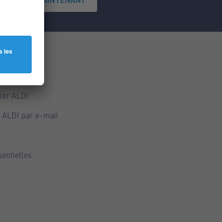
ce
ALDI
ter ALDI
 ALDI par e-mail
sentielles