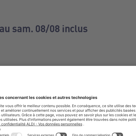
 au sam. 08/08 inclus
e manquez aucune de nos offres.
S