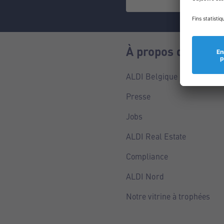
À propos de nous
ALDI Belgique
Presse
Jobs
ALDI Real Estate
Compliance
ALDI Nord
Notre vitrine à trophées