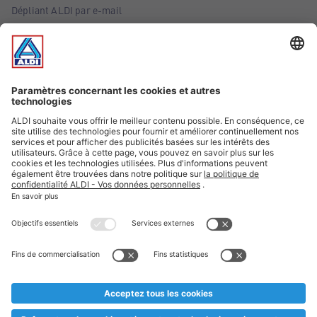
Dépliant ALDI par e-mail
Offres
Infos essentielles
Suivez ALDI Belgique
Textes marqués d'un astérisque et mentions légales
* Nous vendons ces articles temporairement et jusqu'à
épuisement des stocks. Nous comptons sur votre compréhension
au cas où, malgré le planning bien étudié, nous serions
prématurément en rupture de stock. Prix Recupel et TVA incl.
** Sur ce site, l’utilisation de la forme masculine a été adoptée