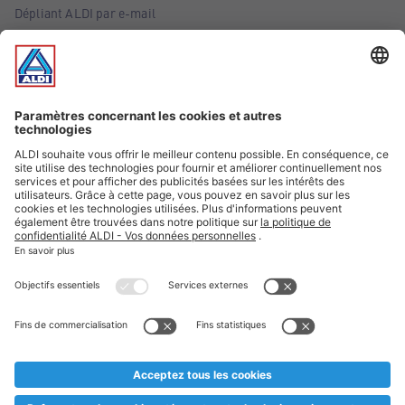
Dépliant ALDI par e-mail
Offres
Infos essentielles
Suivez ALDI Belgique
Textes marqués d'un astérisque et mentions légales
* Nous vendons ces articles temporairement et jusqu'à
épuisement des stocks. Nous comptons sur votre compréhension
au cas où, malgré le planning bien étudié, nous serions
prématurément en rupture de stock. Prix Recupel et TVA incl.
** Sur ce site, l’utilisation de la forme masculine a été adoptée