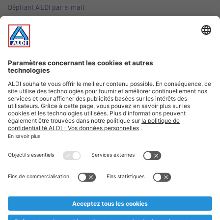
Dépliant ALDI par e-mail
Offres
Infos essentielles
Suivez ALDI Belgique
Textes marqués d'un astérisque et mentions légales
* Nous vendons ces articles temporairement et jusqu'à
épuisement des stocks. Nous comptons sur votre compréhension
au cas où, malgré le planning bien étudié, nous serions
prématurément en rupture de stock. Prix Recupel et TVA incl.
** Sur ce site, l’utilisation de la forme masculine a été adoptée