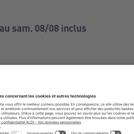
 au sam. 08/08 inclus
e manquez aucune de nos offres.
S