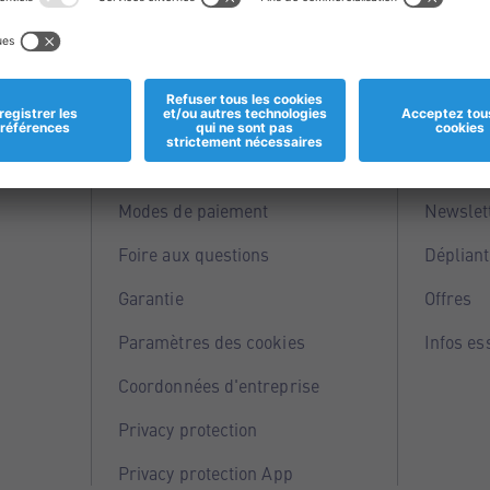
Informations
Servi
Magasins
Points 
Modes de paiement
Newslet
Foire aux questions
Dépliant
Garantie
Offres
Paramètres des cookies
Infos es
Coordonnées d'entreprise
Privacy protection
Privacy protection App