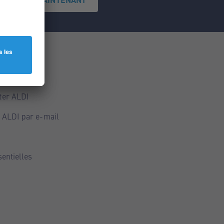
ce
ALDI
ter ALDI
 ALDI par e-mail
sentielles