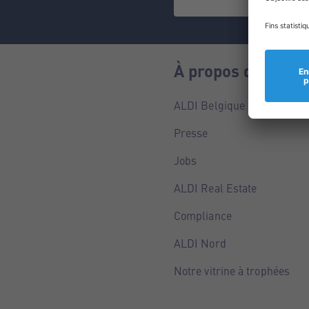
À propos de nous
ALDI Belgique
Presse
Jobs
ALDI Real Estate
Compliance
ALDI Nord
Notre vitrine à trophées