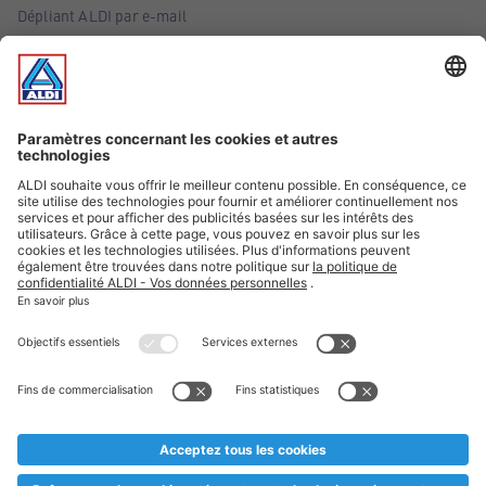
Dépliant ALDI par e-mail
Offres
Infos essentielles
Suivez ALDI Belgique
Textes marqués d'un astérisque et mentions légales
* Nous vendons ces articles temporairement et jusqu'à
épuisement des stocks. Nous comptons sur votre compréhension
au cas où, malgré le planning bien étudié, nous serions
prématurément en rupture de stock. Prix Recupel et TVA incl.
** Sur ce site, l’utilisation de la forme masculine a été adoptée