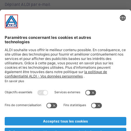
Dépliant ALDI par e-mail
Offres
Infos essentielles
Suivez ALDI Belgique
Textes marqués d'un astérisque et mentions légales
* Nous vendons ces articles temporairement et jusqu'à
épuisement des stocks. Nous comptons sur votre compréhension
au cas où, malgré le planning bien étudié, nous serions
prématurément en rupture de stock. Prix Recupel et TVA incl.
** Sur ce site, l’utilisation de la forme masculine a été adoptée