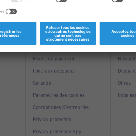
Informations
Servi
Magasins
Points 
Modes de paiement
Newslet
Foire aux questions
Dépliant
Garantie
Offres
Paramètres des cookies
Infos es
Coordonnées d'entreprise
Privacy protection
Privacy protection App