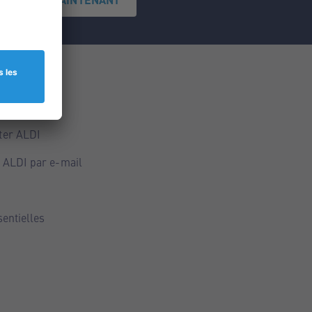
ce
ALDI
ter ALDI
 ALDI par e-mail
sentielles