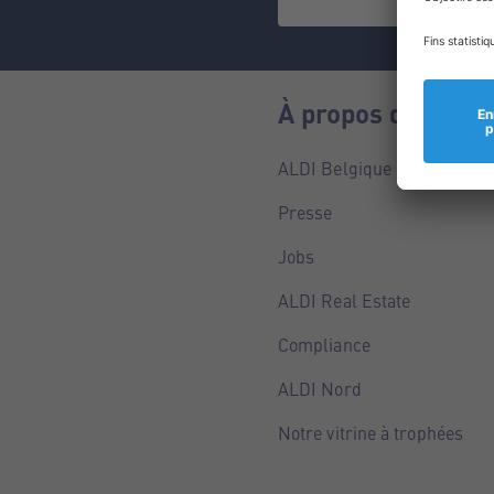
À propos de nous
ALDI Belgique
Presse
Jobs
ALDI Real Estate
Compliance
ALDI Nord
Notre vitrine à trophées