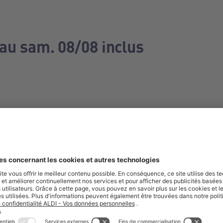
 au sam. 08/08 inclus
e manquez aucune de nos offres.
S