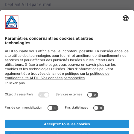
Dépliant ALDI par e-mail
Offres
Infos essentielles
Suivez ALDI Belgique
Textes marqués d'un astérisque et mentions légales
* Nous vendons ces articles temporairement et jusqu'à
épuisement des stocks. Nous comptons sur votre compréhension
au cas où, malgré le planning bien étudié, nous serions
prématurément en rupture de stock. Prix Recupel et TVA incl.
** Sur ce site, l’utilisation de la forme masculine a été adoptée