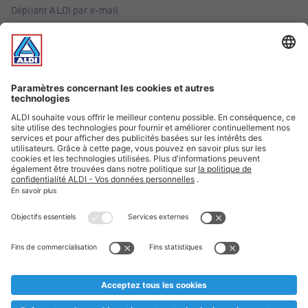
Dépliant ALDI par e-mail
Offres
Infos essentielles
Suivez ALDI Belgique
Textes marqués d'un astérisque et mentions légales
* Nous vendons ces articles temporairement et jusqu'à
épuisement des stocks. Nous comptons sur votre compréhension
au cas où, malgré le planning bien étudié, nous serions
prématurément en rupture de stock. Prix Recupel et TVA incl.
** Sur ce site, l’utilisation de la forme masculine a été adoptée