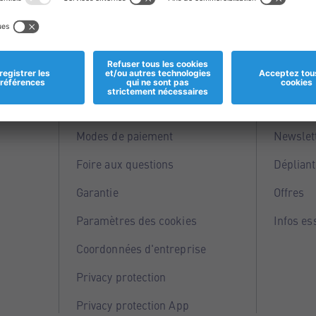
Informations
Servi
Magasins
Points 
Modes de paiement
Newslet
Foire aux questions
Dépliant
Garantie
Offres
Paramètres des cookies
Infos es
Coordonnées d'entreprise
Privacy protection
Privacy protection App