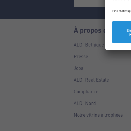
À propos de nous
ALDI Belgique
Presse
Jobs
ALDI Real Estate
Compliance
ALDI Nord
Notre vitrine à trophées