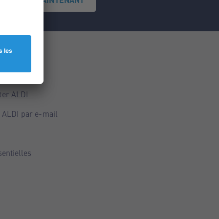
ce
ALDI
ter ALDI
 ALDI par e-mail
sentielles