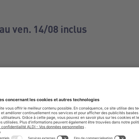
au ven. 14/08 inclus
e manquez aucune de nos offres.
S