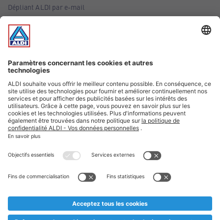
Dépliant ALDI par e-mail
Offres
Infos essentielles
Suivez ALDI Belgique
Textes marqués d'un astérisque et mentions légales
* Nous vendons ces articles temporairement et jusqu'à
épuisement des stocks. Nous comptons sur votre compréhension
au cas où, malgré le planning bien étudié, nous serions
prématurément en rupture de stock. Prix Recupel et TVA incl.
** Sur ce site, l’utilisation de la forme masculine a été adoptée