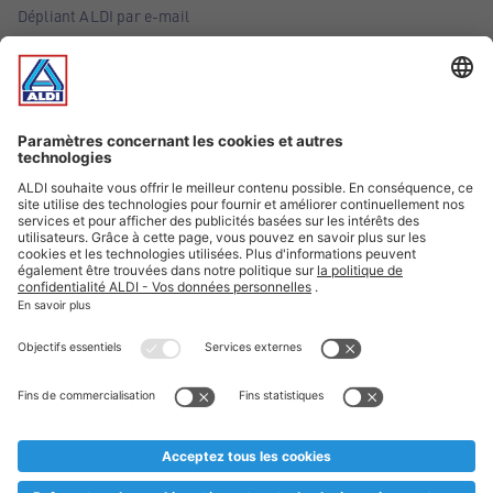
Dépliant ALDI par e-mail
Offres
Infos essentielles
Suivez ALDI Belgique
Textes marqués d'un astérisque et mentions légales
* Nous vendons ces articles temporairement et jusqu'à
épuisement des stocks. Nous comptons sur votre compréhension
au cas où, malgré le planning bien étudié, nous serions
prématurément en rupture de stock. Prix Recupel et TVA incl.
** Sur ce site, l’utilisation de la forme masculine a été adoptée