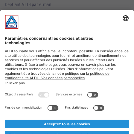
Dépliant ALDI par e-mail
Offres
Infos essentielles
Suivez ALDI Belgique
Textes marqués d'un astérisque et mentions légales
* Nous vendons ces articles temporairement et jusqu'à
épuisement des stocks. Nous comptons sur votre compréhension
au cas où, malgré le planning bien étudié, nous serions
prématurément en rupture de stock. Prix Recupel et TVA incl.
** Sur ce site, l’utilisation de la forme masculine a été adoptée