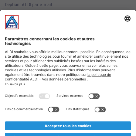
Dépliant ALDI par e-mail
Offres
Infos essentielles
Suivez ALDI Belgique
Textes marqués d'un astérisque et mentions légales
* Nous vendons ces articles temporairement et jusqu'à
épuisement des stocks. Nous comptons sur votre compréhension
au cas où, malgré le planning bien étudié, nous serions
prématurément en rupture de stock. Prix Recupel et TVA incl.
** Sur ce site, l’utilisation de la forme masculine a été adoptée