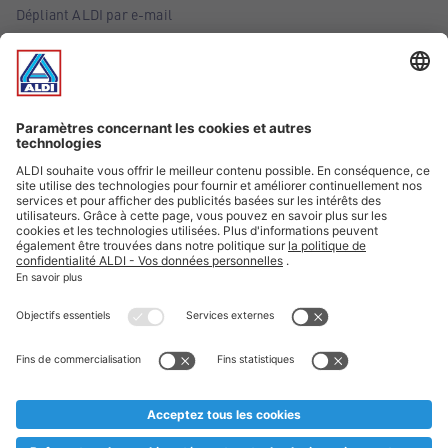
Dépliant ALDI par e-mail
Offres
Infos essentielles
Suivez ALDI Belgique
Textes marqués d'un astérisque et mentions légales
* Nous vendons ces articles temporairement et jusqu'à
épuisement des stocks. Nous comptons sur votre compréhension
au cas où, malgré le planning bien étudié, nous serions
prématurément en rupture de stock. Prix Recupel et TVA incl.
** Sur ce site, l’utilisation de la forme masculine a été adoptée