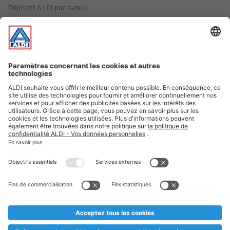
Dépliant ALDI par e-mail
Offres
Infos essentielles
Suivez ALDI Belgique
Textes marqués d'un astérisque et mentions légales
* Nous vendons ces articles temporairement et jusqu'à
épuisement des stocks. Nous comptons sur votre compréhension
au cas où, malgré le planning bien étudié, nous serions
prématurément en rupture de stock. Prix Recupel et TVA incl.
** Sur ce site, l’utilisation de la forme masculine a été adoptée