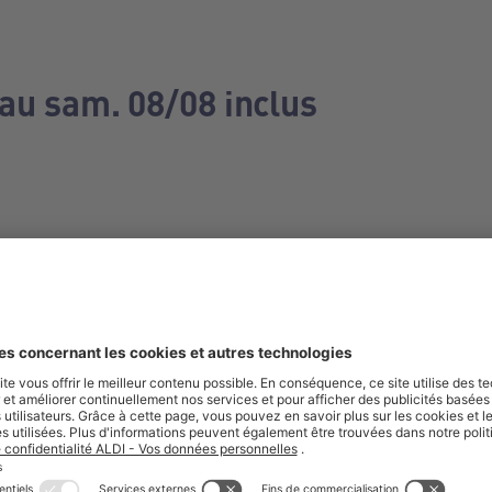
 au sam. 08/08 inclus
e manquez aucune de nos offres.
S