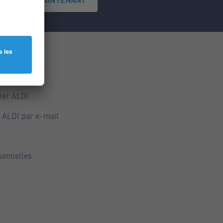
ce
ALDI
ter ALDI
 ALDI par e-mail
sentielles