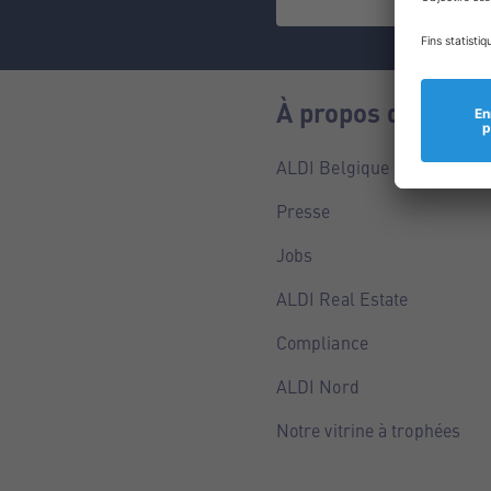
À propos de nous
ALDI Belgique
Presse
Jobs
ALDI Real Estate
Compliance
ALDI Nord
Notre vitrine à trophées