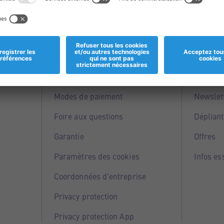
Informations
Servi
Magasins
Points 
Modes de paiement
Newslet
Foire aux questions
Dépliant
Garantie
Offres
Paramètres des cookies
Infos es
Coordonnées d'entreprise
Privacy protection
Privacy protection App