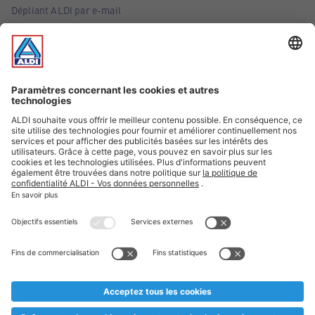
Dépliant ALDI par e-mail
Offres
Infos essentielles
Suivez ALDI Belgique
Textes marqués d'un astérisque et mentions légales
* Nous vendons ces articles temporairement et jusqu'à
épuisement des stocks. Nous comptons sur votre compréhension
au cas où, malgré le planning bien étudié, nous serions
prématurément en rupture de stock. Prix Recupel et TVA incl.
** Sur ce site, l’utilisation de la forme masculine a été adoptée