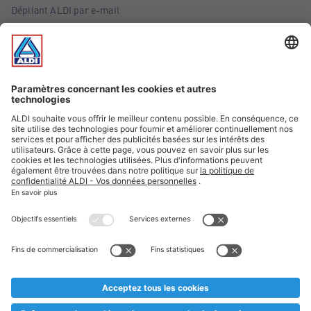
Dépliant ALDI par e-mail
Offres
Infos essentielles
Suivez ALDI Belgique
Textes marqués d'un astérisque et mentions légales
* Nous vendons ces articles temporairement et jusqu'à
épuisement des stocks. Nous comptons sur votre compréhension
au cas où, malgré le planning bien étudié, nous serions
prématurément en rupture de stock. Prix Recupel et TVA incl.
** Sur ce site, l’utilisation de la forme masculine a été adoptée