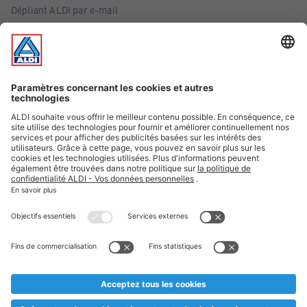
Dépliant ALDI par e-mail
Offres
Infos essentielles
Suivez ALDI Belgique
Textes marqués d'un astérisque et mentions légales
* Nous vendons ces articles temporairement et jusqu'à
épuisement des stocks. Nous comptons sur votre compréhension
au cas où, malgré le planning bien étudié, nous serions
prématurément en rupture de stock. Prix Recupel et TVA incl.
** Sur ce site, l’utilisation de la forme masculine a été adoptée