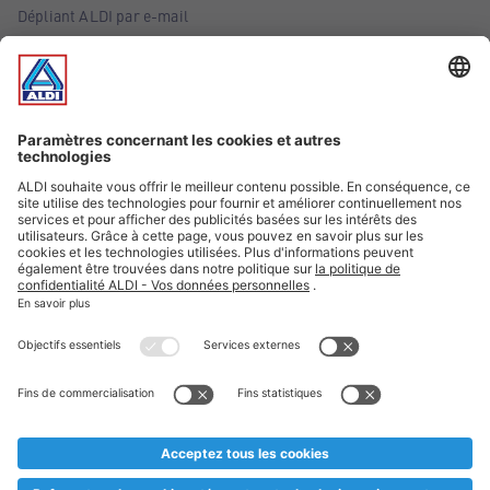
Dépliant ALDI par e-mail
Offres
Infos essentielles
Suivez ALDI Belgique
Textes marqués d'un astérisque et mentions légales
* Nous vendons ces articles temporairement et jusqu'à
épuisement des stocks. Nous comptons sur votre compréhension
au cas où, malgré le planning bien étudié, nous serions
prématurément en rupture de stock. Prix Recupel et TVA incl.
** Sur ce site, l’utilisation de la forme masculine a été adoptée