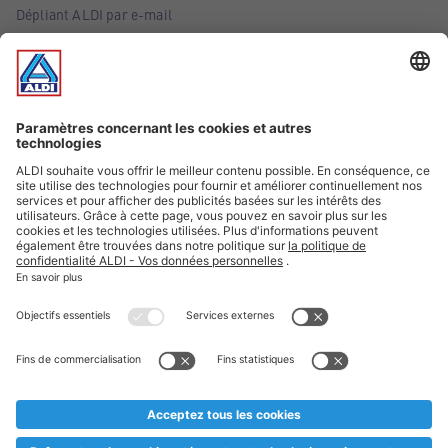
Dépliant ALDI par e-mail
Offres
Infos essentielles
Suivez ALDI Belgique
Textes marqués d'un astérisque et mentions légales
* Nous vendons ces articles temporairement et jusqu'à
épuisement des stocks. Nous comptons sur votre compréhension
au cas où, malgré le planning bien étudié, nous serions
prématurément en rupture de stock. Prix Recupel et TVA incl.
** Sur ce site, l’utilisation de la forme masculine a été adoptée