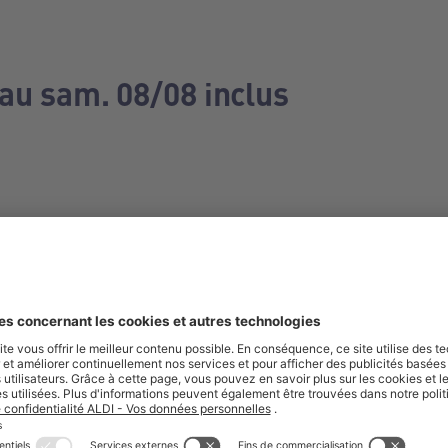
 au sam. 08/08 inclus
e manquez aucune de nos offres.
S