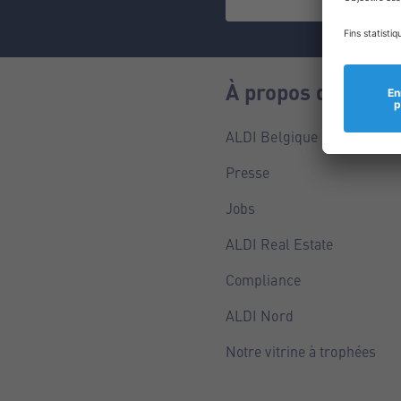
À propos de nous
ALDI Belgique
Presse
Jobs
ALDI Real Estate
Compliance
ALDI Nord
Notre vitrine à trophées