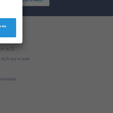
ce
ALDI
ter ALDI
 ALDI par e-mail
sentielles