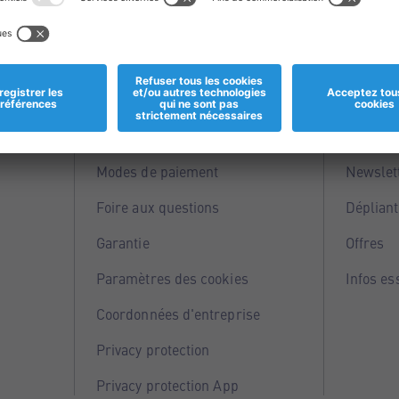
Informations
Servi
Magasins
Points 
Modes de paiement
Newslet
Foire aux questions
Dépliant
Garantie
Offres
Paramètres des cookies
Infos es
Coordonnées d'entreprise
Privacy protection
Privacy protection App