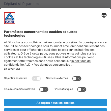
Dépliant ALDI par e-mail
Offres
Infos essentielles
Suivez ALDI Belgique
Textes marqués d'un astérisque et mentions légales
* Nous vendons ces articles temporairement et jusqu'à
épuisement des stocks. Nous comptons sur votre compréhension
au cas où, malgré le planning bien étudié, nous serions
prématurément en rupture de stock. Prix Recupel et TVA incl.
** Sur ce site, l’utilisation de la forme masculine a été adoptée