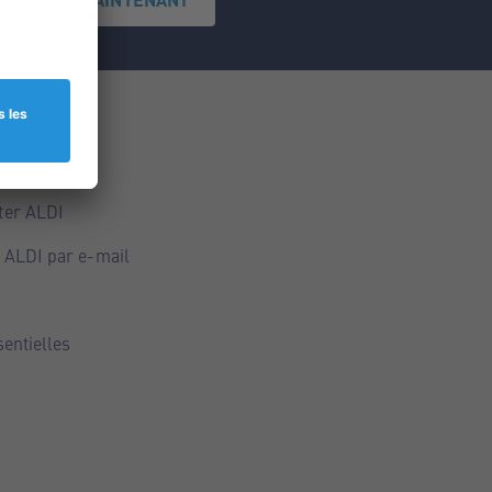
ce
ALDI
ter ALDI
 ALDI par e-mail
sentielles