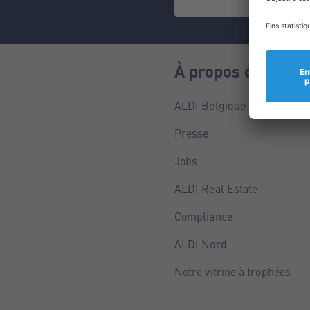
À propos de nous
ALDI Belgique
Presse
Jobs
ALDI Real Estate
Compliance
ALDI Nord
Notre vitrine à trophées