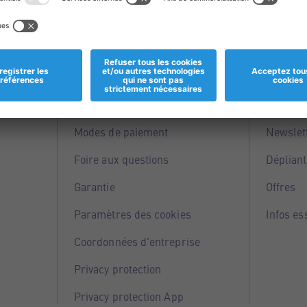
Informations
Servi
Magasins
Points 
Modes de paiement
Newslet
Foire aux questions
Dépliant
Garantie
Offres
Paramètres des cookies
Infos es
Coordonnées d'entreprise
Privacy protection
Privacy protection App