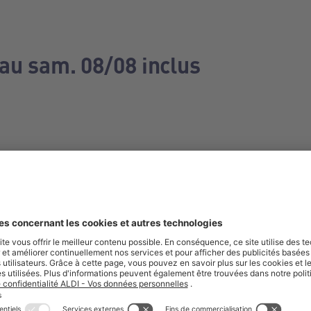
 au sam. 08/08 inclus
e manquez aucune de nos offres.
S