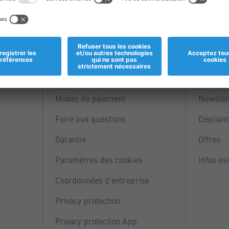
Informations
Servi
Magasins
Points 
Modes de paiement
Newslet
Foire aux questions
Dépliant
Garantie
Offres
Paramètres des cookies
Infos es
Coordonnées d'entreprise
Privacy protection
Privacy protection App