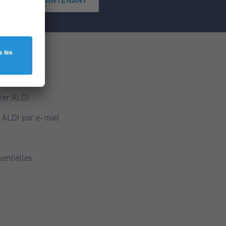
ce
ALDI
ter ALDI
 ALDI par e-mail
sentielles