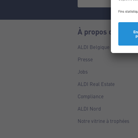
À propos de nous
ALDI Belgique
Presse
Jobs
ALDI Real Estate
Compliance
ALDI Nord
Notre vitrine à trophées