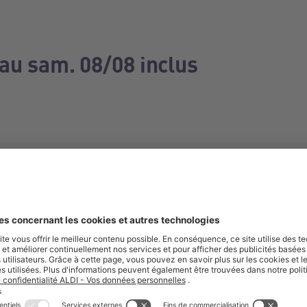
 au sam. 08/08 inclus
e manquez aucune de nos offres.
S