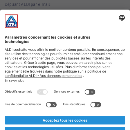
Dépliant ALDI par e-mail
Offres
Infos essentielles
Suivez ALDI Belgique
Textes marqués d'un astérisque et mentions légales
* Nous vendons ces articles temporairement et jusqu'à
épuisement des stocks. Nous comptons sur votre compréhension
au cas où, malgré le planning bien étudié, nous serions
prématurément en rupture de stock. Prix Recupel et TVA incl.
** Sur ce site, l’utilisation de la forme masculine a été adoptée