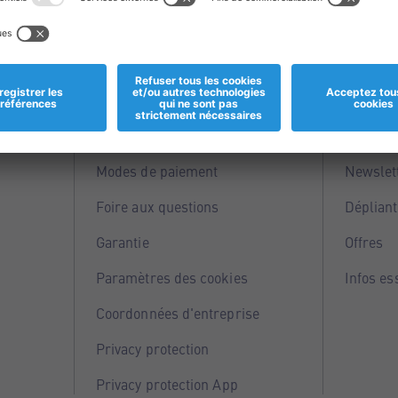
Informations
Servi
Magasins
Points 
Modes de paiement
Newslet
Foire aux questions
Dépliant
Garantie
Offres
Paramètres des cookies
Infos es
Coordonnées d'entreprise
Privacy protection
Privacy protection App