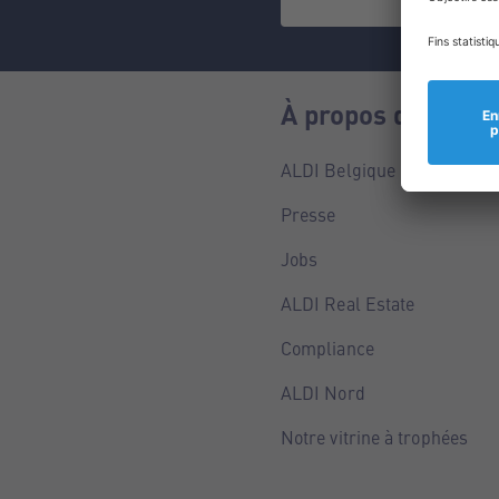
À propos de nous
ALDI Belgique
Presse
Jobs
ALDI Real Estate
Compliance
ALDI Nord
Notre vitrine à trophées