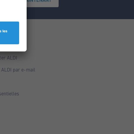
ce
ALDI
ter ALDI
 ALDI par e-mail
sentielles