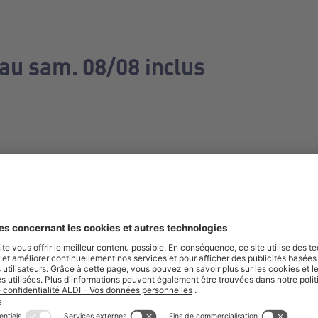
 au sam. 08/08 inclus
e manquez aucune de nos offres.
S