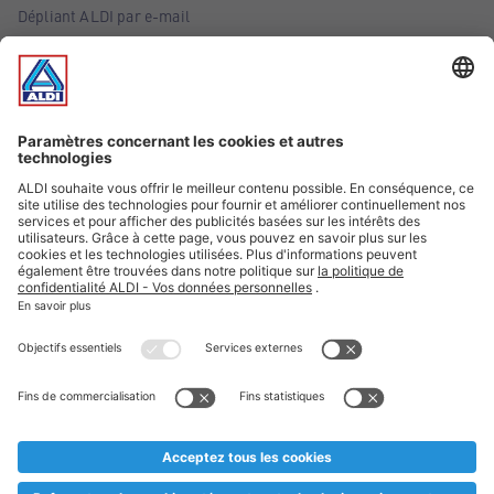
Dépliant ALDI par e-mail
Offres
Infos essentielles
Suivez ALDI Belgique
Textes marqués d'un astérisque et mentions légales
* Nous vendons ces articles temporairement et jusqu'à
épuisement des stocks. Nous comptons sur votre compréhension
au cas où, malgré le planning bien étudié, nous serions
prématurément en rupture de stock. Prix Recupel et TVA incl.
** Sur ce site, l’utilisation de la forme masculine a été adoptée