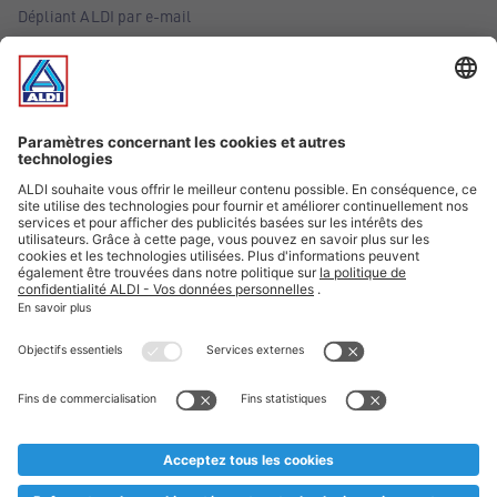
Dépliant ALDI par e-mail
Offres
Infos essentielles
Suivez ALDI Belgique
Textes marqués d'un astérisque et mentions légales
* Nous vendons ces articles temporairement et jusqu'à
épuisement des stocks. Nous comptons sur votre compréhension
au cas où, malgré le planning bien étudié, nous serions
prématurément en rupture de stock. Prix Recupel et TVA incl.
** Sur ce site, l’utilisation de la forme masculine a été adoptée