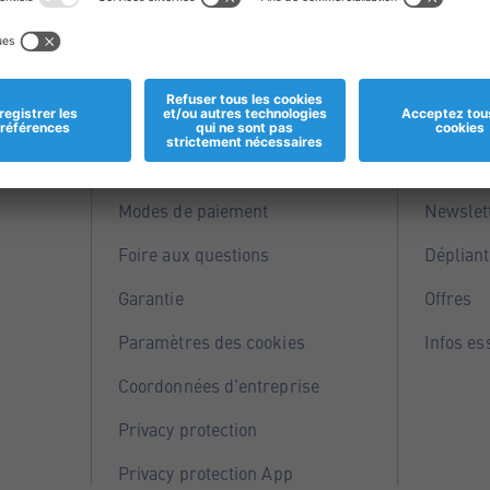
Informations
Servi
Magasins
Points 
Modes de paiement
Newslet
Foire aux questions
Dépliant
Garantie
Offres
Paramètres des cookies
Infos es
Coordonnées d'entreprise
Privacy protection
Privacy protection App