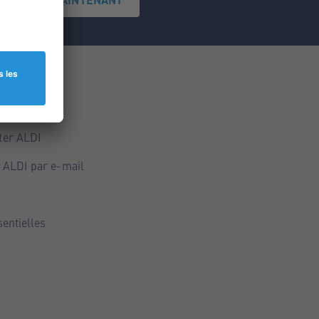
ce
ALDI
ter ALDI
 ALDI par e-mail
sentielles