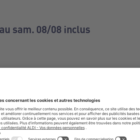
 au sam. 08/08 inclus
e manquez aucune de nos offres.
S