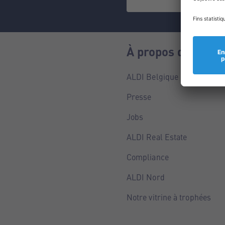
À propos de nous
ALDI Belgique
Presse
Jobs
ALDI Real Estate
Compliance
ALDI Nord
Notre vitrine à trophées