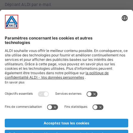
Dépliant ALDI par e-mail
Offres
Infos essentielles
Suivez ALDI Belgique
Textes marqués d'un astérisque et mentions légales
* Nous vendons ces articles temporairement et jusqu'à
épuisement des stocks. Nous comptons sur votre compréhension
au cas où, malgré le planning bien étudié, nous serions
prématurément en rupture de stock. Prix Recupel et TVA incl.
** Sur ce site, l’utilisation de la forme masculine a été adoptée