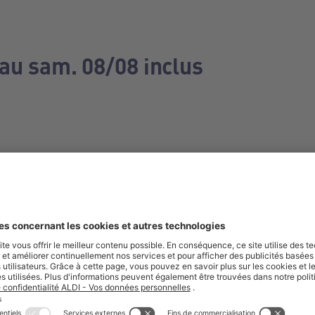
 au sam. 08/08 inclus
e manquez aucune de nos offres.
S