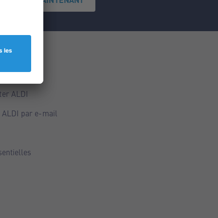
ce
ALDI
ter ALDI
 ALDI par e-mail
sentielles