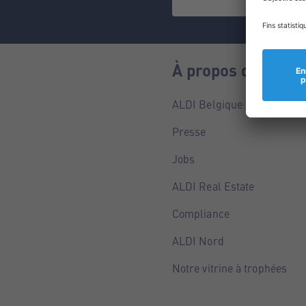
À propos de nous
ALDI Belgique
Presse
Jobs
ALDI Real Estate
Compliance
ALDI Nord
Notre vitrine à trophées