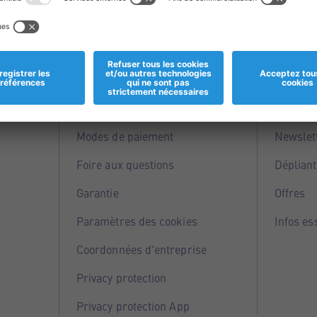
Informations
Servi
Magasins
Points 
Modes de paiement
Newslet
Foire aux questions
Dépliant
Garantie
Offres
Paramètres des cookies
Infos es
Coordonnées d'entreprise
Privacy protection
Privacy protection App