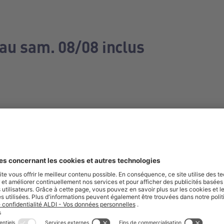
 au sam. 08/08 inclus
e manquez aucune de nos offres.
S