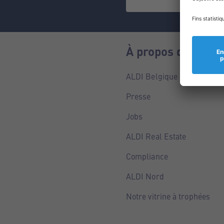
À propos de nous
ALDI Belgique
Presse
Jobs
ALDI Real Estate
Compliance
ALDI Nord
Notre vitrine à trophées