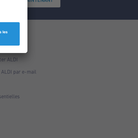
ce
ALDI
ter ALDI
 ALDI par e-mail
sentielles