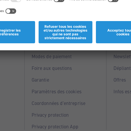
Informations
Servi
Magasins
Points 
Modes de paiement
Newslet
Foire aux questions
Dépliant
Garantie
Offres
Paramètres des cookies
Infos es
Coordonnées d'entreprise
Privacy protection
Privacy protection App