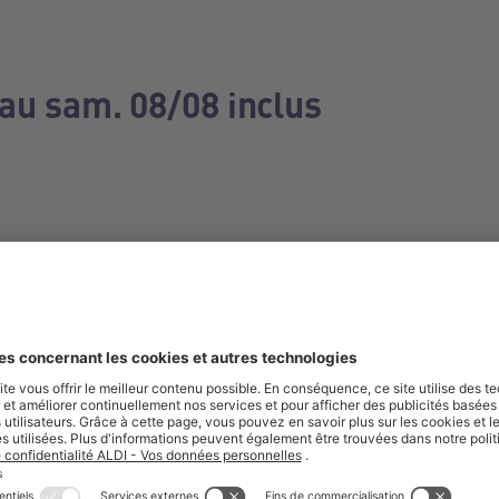
 au sam. 08/08 inclus
e manquez aucune de nos offres.
S