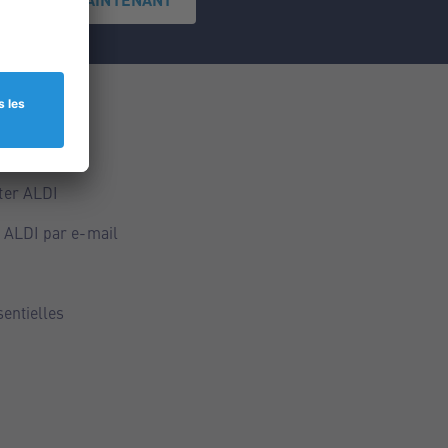
ce
ALDI
ter ALDI
 ALDI par e-mail
sentielles