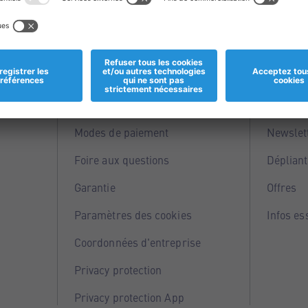
Informations
Servi
Magasins
Points 
Modes de paiement
Newslet
Foire aux questions
Dépliant
Garantie
Offres
Paramètres des cookies
Infos es
Coordonnées d'entreprise
Privacy protection
Privacy protection App