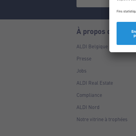
À propos de nous
ALDI Belgique
Presse
Jobs
ALDI Real Estate
Compliance
ALDI Nord
Notre vitrine à trophées