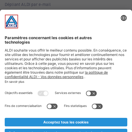
Dépliant ALDI par e-mail
Offres
Infos essentielles
Suivez ALDI Belgique
Textes marqués d'un astérisque et mentions légales
* Nous vendons ces articles temporairement et jusqu'à
épuisement des stocks. Nous comptons sur votre compréhension
au cas où, malgré le planning bien étudié, nous serions
prématurément en rupture de stock. Prix Recupel et TVA incl.
** Sur ce site, l’utilisation de la forme masculine a été adoptée