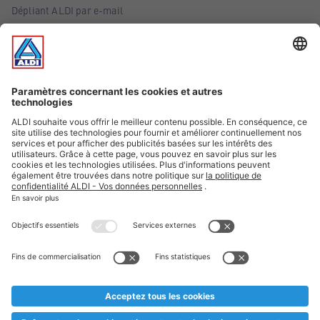
Dépliant ALDI par e-mail
Offres
Infos essentielles
Suivez ALDI Belgique
Textes marqués d'un astérisque et mentions légales
* Nous vendons ces articles temporairement et jusqu'à
épuisement des stocks. Nous comptons sur votre compréhension
au cas où, malgré le planning bien étudié, nous serions
prématurément en rupture de stock. Prix Recupel et TVA incl.
** Sur ce site, l’utilisation de la forme masculine a été adoptée