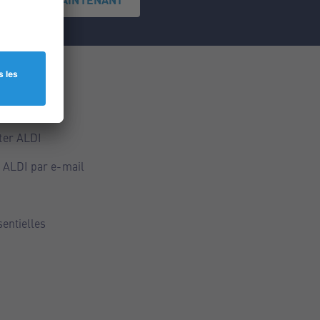
ce
ALDI
ter ALDI
 ALDI par e-mail
sentielles