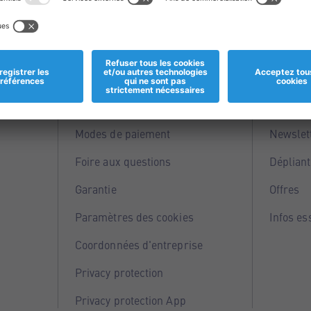
Informations
Servi
Magasins
Points 
Modes de paiement
Newslet
Foire aux questions
Dépliant
Garantie
Offres
Paramètres des cookies
Infos es
Coordonnées d'entreprise
Privacy protection
Privacy protection App