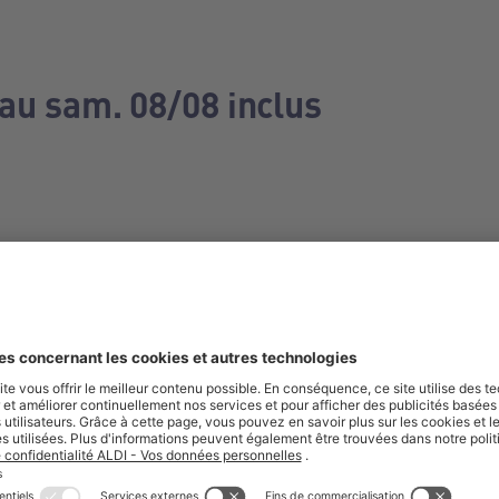
 au sam. 08/08 inclus
e manquez aucune de nos offres.
S