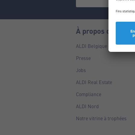
À propos de nous
ALDI Belgique
Presse
Jobs
ALDI Real Estate
Compliance
ALDI Nord
Notre vitrine à trophées