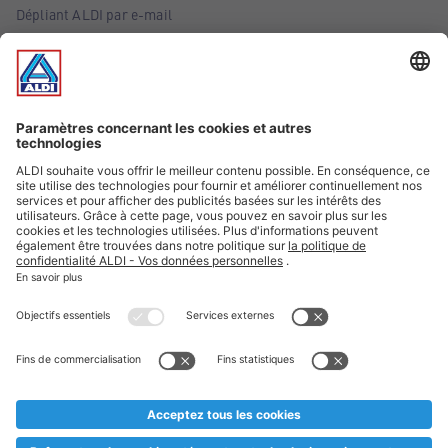
Dépliant ALDI par e-mail
Offres
Infos essentielles
Suivez ALDI Belgique
Textes marqués d'un astérisque et mentions légales
* Nous vendons ces articles temporairement et jusqu'à
épuisement des stocks. Nous comptons sur votre compréhension
au cas où, malgré le planning bien étudié, nous serions
prématurément en rupture de stock. Prix Recupel et TVA incl.
** Sur ce site, l’utilisation de la forme masculine a été adoptée