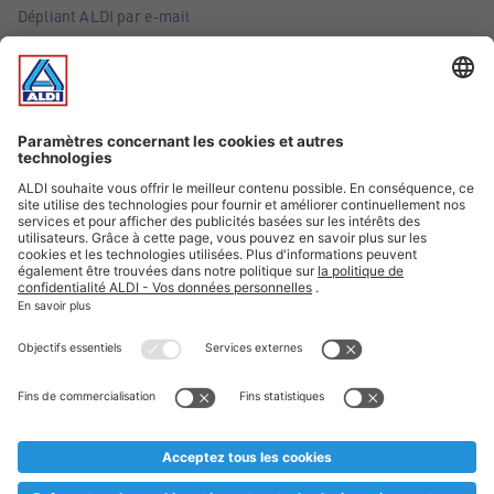
Dépliant ALDI par e-mail
Offres
Infos essentielles
Suivez ALDI Belgique
Textes marqués d'un astérisque et mentions légales
* Nous vendons ces articles temporairement et jusqu'à
épuisement des stocks. Nous comptons sur votre compréhension
au cas où, malgré le planning bien étudié, nous serions
prématurément en rupture de stock. Prix Recupel et TVA incl.
** Sur ce site, l’utilisation de la forme masculine a été adoptée