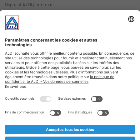
Dépliant ALDI par e-mail
Offres
Infos essentielles
Suivez ALDI Belgique
Textes marqués d'un astérisque et mentions légales
* Nous vendons ces articles temporairement et jusqu'à
épuisement des stocks. Nous comptons sur votre compréhension
au cas où, malgré le planning bien étudié, nous serions
prématurément en rupture de stock. Prix Recupel et TVA incl.
** Sur ce site, l’utilisation de la forme masculine a été adoptée