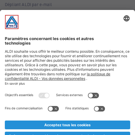
Dépliant ALDI par e-mail
Offres
Infos essentielles
Suivez ALDI Belgique
Textes marqués d'un astérisque et mentions légales
* Nous vendons ces articles temporairement et jusqu'à
épuisement des stocks. Nous comptons sur votre compréhension
au cas où, malgré le planning bien étudié, nous serions
prématurément en rupture de stock. Prix Recupel et TVA incl.
** Sur ce site, l’utilisation de la forme masculine a été adoptée