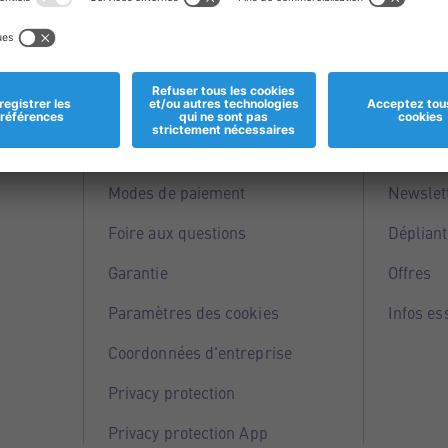
Informations
Servi
Magasins
Points 
Modes de paiement
Newslet
Foire aux questions
Dépliant
Garantie
Offres
Paramètres des cookies
Infos es
Coordonnées d'entreprise
Privacy protection
Privacy protection App