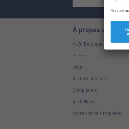
À propos de nous
ALDI Belgique
Presse
Jobs
ALDI Real Estate
Compliance
ALDI Nord
Notre vitrine à trophées