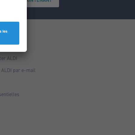
ce
ALDI
ter ALDI
 ALDI par e-mail
sentielles