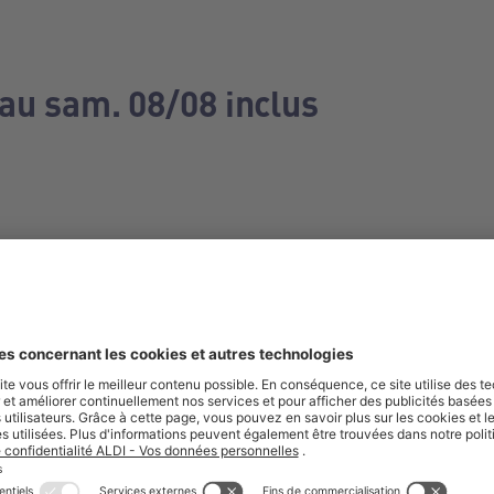
 au sam. 08/08 inclus
e manquez aucune de nos offres.
S