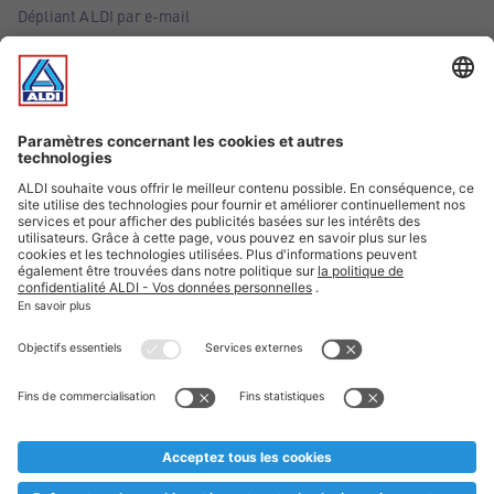
Dépliant ALDI par e-mail
Offres
Infos essentielles
Suivez ALDI Belgique
Textes marqués d'un astérisque et mentions légales
* Nous vendons ces articles temporairement et jusqu'à
épuisement des stocks. Nous comptons sur votre compréhension
au cas où, malgré le planning bien étudié, nous serions
prématurément en rupture de stock. Prix Recupel et TVA incl.
** Sur ce site, l’utilisation de la forme masculine a été adoptée