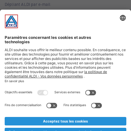
Dépliant ALDI par e-mail
Offres
Infos essentielles
Suivez ALDI Belgique
Textes marqués d'un astérisque et mentions légales
* Nous vendons ces articles temporairement et jusqu'à
épuisement des stocks. Nous comptons sur votre compréhension
au cas où, malgré le planning bien étudié, nous serions
prématurément en rupture de stock. Prix Recupel et TVA incl.
** Sur ce site, l’utilisation de la forme masculine a été adoptée