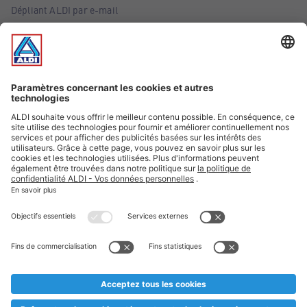
Dépliant ALDI par e-mail
Offres
Infos essentielles
Suivez ALDI Belgique
Textes marqués d'un astérisque et mentions légales
* Nous vendons ces articles temporairement et jusqu'à
épuisement des stocks. Nous comptons sur votre compréhension
au cas où, malgré le planning bien étudié, nous serions
prématurément en rupture de stock. Prix Recupel et TVA incl.
** Sur ce site, l’utilisation de la forme masculine a été adoptée