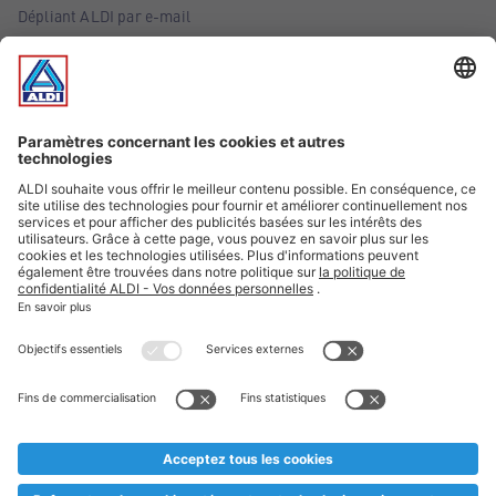
Dépliant ALDI par e-mail
Offres
Infos essentielles
Suivez ALDI Belgique
Textes marqués d'un astérisque et mentions légales
* Nous vendons ces articles temporairement et jusqu'à
épuisement des stocks. Nous comptons sur votre compréhension
au cas où, malgré le planning bien étudié, nous serions
prématurément en rupture de stock. Prix Recupel et TVA incl.
** Sur ce site, l’utilisation de la forme masculine a été adoptée