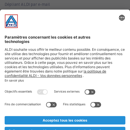
Dépliant ALDI par e-mail
Offres
Infos essentielles
Suivez ALDI Belgique
Textes marqués d'un astérisque et mentions légales
* Nous vendons ces articles temporairement et jusqu'à
épuisement des stocks. Nous comptons sur votre compréhension
au cas où, malgré le planning bien étudié, nous serions
prématurément en rupture de stock. Prix Recupel et TVA incl.
** Sur ce site, l’utilisation de la forme masculine a été adoptée