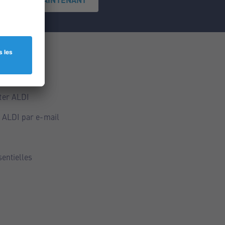
ce
ALDI
ter ALDI
 ALDI par e-mail
sentielles