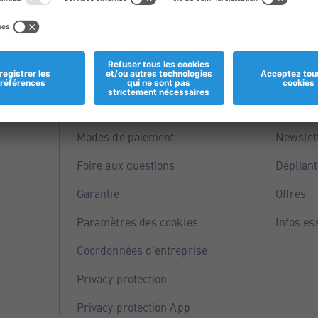
Informations
Servi
Magasins
Points 
Modes de paiement
Newslet
Foire aux questions
Dépliant
Garantie
Offres
Paramètres des cookies
Infos es
Coordonnées d'entreprise
Privacy protection
Privacy protection App