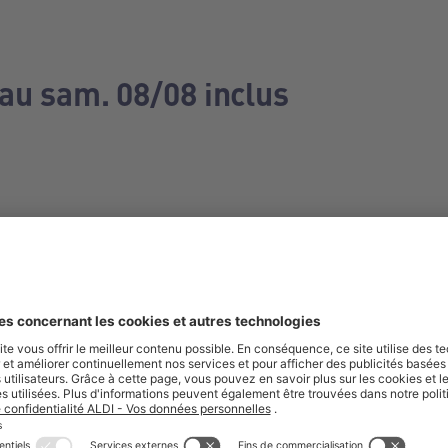
 au sam. 08/08 inclus
e manquez aucune de nos offres.
S