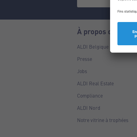
À propos de nous
ALDI Belgique
Presse
Jobs
ALDI Real Estate
Compliance
ALDI Nord
Notre vitrine à trophées